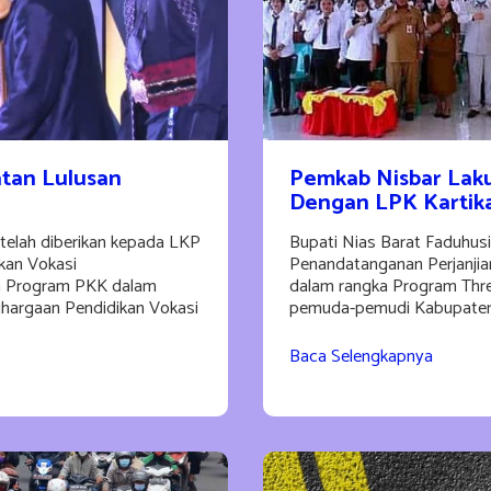
tan Lulusan
Pemkab Nisbar Laku
Dengan LPK Kartik
telah diberikan kepada LKP
Bupati Nias Barat Faduhus
ikan Vokasi
Penandatanganan Perjanjia
n Program PKK dalam
dalam rangka Program Three
hargaan Pendidikan Vokasi
pemuda-pemudi Kabupaten 
Baca Selengkapnya